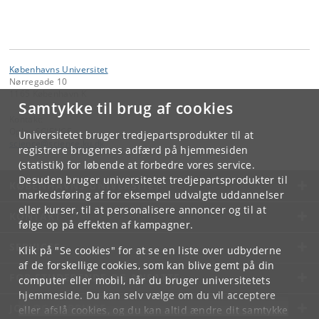
Københavns Universitet
Nørregade 10
1165 København K
Samtykke til brug af cookies
Kontakt:
Oplev SCIENCE
Universitetet bruger tredjepartsprodukter til at
science
@
science
.
ku
.
dk
registrere brugernes adfærd på hjemmesiden
(statistik) for løbende at forbedre vores service.
Desuden bruger universitetet tredjepartsprodukter til
KØBENHAVNS UNIVERSITET
markedsføring af for eksempel udvalgte uddannelser
eller kurser, til at personalisere annoncer og til at
KONTAKT
følge op på effekten af kampagner.
SERVICES
Klik på "Se cookies" for at se en liste over udbyderne
af de forskellige cookies, som kan blive gemt på din
FOR STUDERENDE OG ANSATTE
computer eller mobil, når du bruger universitetets
hjemmeside. Du kan selv vælge om du vil acceptere
JOB OG KARRIERE
eller afslå cookies, og du kan altid ændre dit samtykke